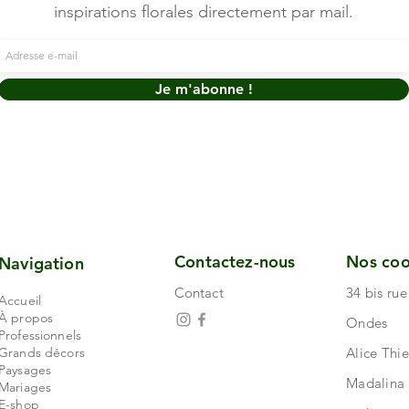
inspirations florales directement par mail.
Je m'abonne !
Contactez-nous
Nos co
Navigation
Contact
34 bis ru
Accueil
À propos
Ondes
Professionnels
Grands décors
Alice Thi
Paysages
Madalina
Mariages
E-shop