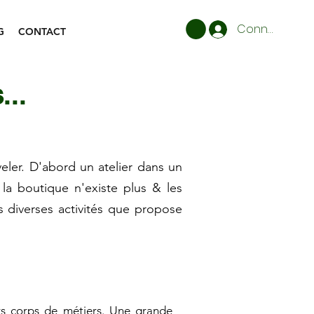
Connexion
G
CONTACT
...
veler. D'abord un atelier dans un
la boutique n'existe plus & les
s diverses activités que propose
urs corps de métiers. Une grande