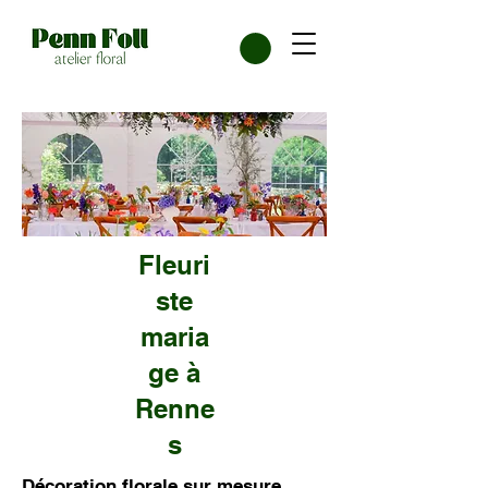
Fleuri
ste
maria
ge à
Renne
s
Décoration florale sur mesure